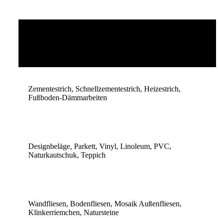
Trockenbau, Schallschutz und Akustikbau, Brandschutz,
Wärmedämmsysteme
Zementestrich, Schnellzementestrich, Heizestrich,
Fußboden-Dämmarbeiten
Designbeläge, Parkett, Vinyl, Linoleum, PVC,
Naturkautschuk, Teppich
Wandfliesen, Bodenfliesen, Mosaik Außenfliesen,
Klinkerriemchen, Natursteine