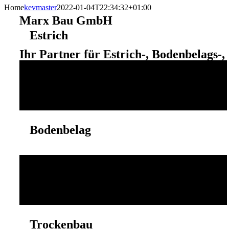
Home
kevmaster
2022-01-04T22:34:32+01:00
Marx Bau GmbH
Estrich
Ihr Partner für Estrich-, Bodenbelags-,
Fliesenarbeiten aus Wilsdruff
Zementestrich, Schnellzementestrich, Heizestrich,
Fußboden-Dämmarbeiten
Bodenbelag
Designbeläge, Parkett, Vinyl, Linoleum, PVC,
Naturkautschuk, Teppich
Trockenbau